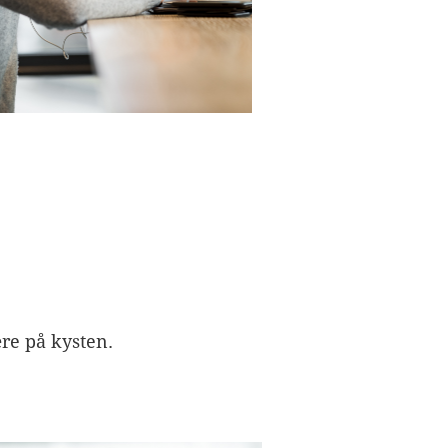
juni 2019
Livet på bakeriet
Logg inn
Innleggsstrøm
Kommentarstrøm
ære på kysten.
WordPress.org