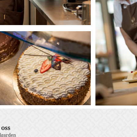
 OSS
dgarden