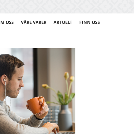
M OSS
VÅRE VARER
AKTUELT
FINN OSS
NETTBUTIKK
OM OSS
VÅRE VARER
AKTUELT
FINN OSS
362 år med fagleg
kompetanse!